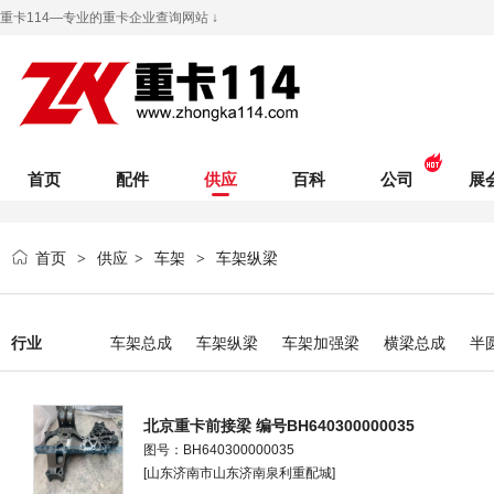
重卡114—专业的重卡企业查询网站 ↓
首页
配件
供应
百科
公司
展
首页
供应
车架
车架纵梁
>
>
>
行业
车架总成
车架纵梁
车架加强梁
横梁总成
半
北京重卡前接梁 编号BH640300000035
图号：BH640300000035
[山东济南市山东济南泉利重配城]