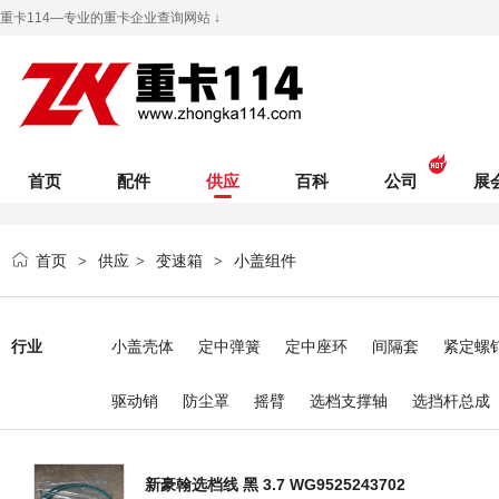
重卡114—专业的重卡企业查询网站 ↓
首页
配件
供应
百科
公司
展
首页
供应
变速箱
小盖组件
>
>
>
行业
小盖壳体
定中弹簧
定中座环
间隔套
紧定螺
驱动销
防尘罩
摇臂
选档支撑轴
选挡杆总成
新豪翰选档线 黑 3.7 WG9525243702