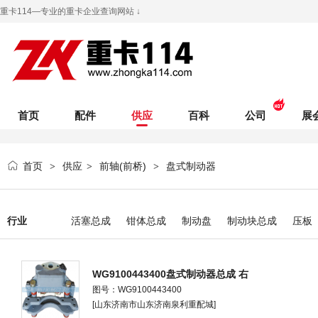
重卡114—专业的重卡企业查询网站 ↓
首页
配件
供应
百科
公司
展
首页
供应
前轴(前桥)
盘式制动器
>
>
>
行业
活塞总成
钳体总成
制动盘
制动块总成
压板
WG9100443400盘式制动器总成 右
图号：WG9100443400
[山东济南市山东济南泉利重配城]