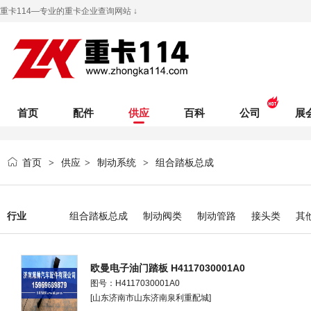
重卡114—专业的重卡企业查询网站 ↓
首页
配件
供应
百科
公司
展
首页
供应
制动系统
组合踏板总成
>
>
>
行业
组合踏板总成
制动阀类
制动管路
接头类
其
欧曼电子油门踏板 H4117030001A0
图号：H4117030001A0
[山东济南市山东济南泉利重配城]